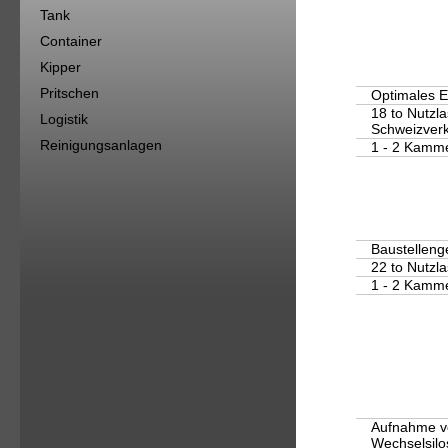
Tank
Container
Kipper
Pritschen
Optimales E
18 to Nutzla
Logistik
Schweizver
Reinigungsanlagen
1 - 2 Kamm
Baustelleng
22 to Nutzla
1 - 2 Kamm
Aufnahme v
Wechselsilo