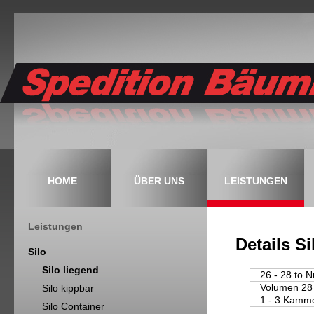
HOME
ÜBER UNS
LEISTUNGEN
Leistungen
Details S
Silo
Silo liegend
26 - 28 to N
Volumen 28 
Silo kippbar
1 - 3 Kamm
Silo Container